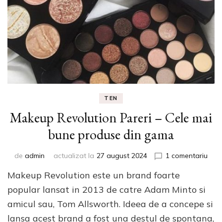
TEN
Makeup Revolution Pareri – Cele mai
bune produse din gama
la
de
admin
actualizat la
27 august 2024
1 comentariu
Mak
Makeup Revolution este un brand foarte
Revo
Pare
popular lansat in 2013 de catre Adam Minto si
–
amicul sau, Tom Allsworth. Ideea de a concepe si
Cele
lansa acest brand a fost una destul de spontana,
mai