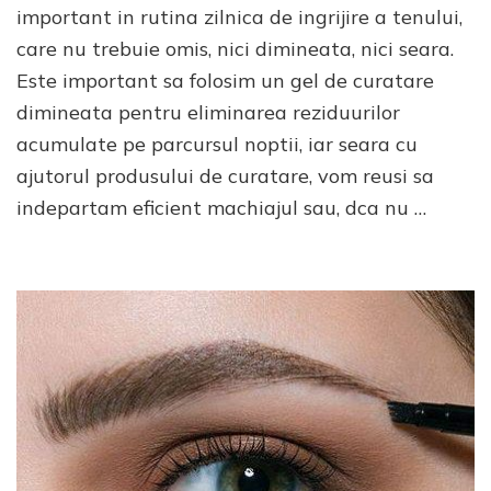
bun
important in rutina zilnica de ingrijire a tenului,
gel
care nu trebuie omis, nici dimineata, nici seara.
de
Este important sa folosim un gel de curatare
curat
pentr
dimineata pentru eliminarea reziduurilor
ten
acumulate pe parcursul noptii, iar seara cu
uscat
ajutorul produsului de curatare, vom reusi sa
indepartam eficient machiajul sau, dca nu …