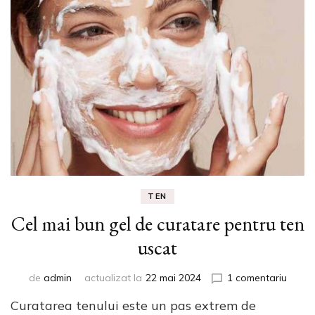
TEN
Cel mai bun gel de curatare pentru ten
uscat
la
de
admin
actualizat la
22 mai 2024
1 comentariu
Cel
Curatarea tenului este un pas extrem de
mai