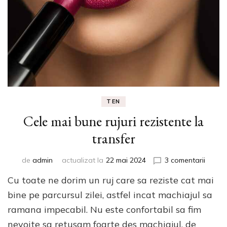
TEN
Cele mai bune rujuri rezistente la
transfer
la
de
admin
actualizat la
22 mai 2024
3 comentarii
Cele
Cu toate ne dorim un ruj care sa reziste cat mai
mai
bune
bine pe parcursul zilei, astfel incat machiajul sa
rujuri
ramana impecabil. Nu este confortabil sa fim
rezist
nevoite sa retusam foarte des machiajul, de
la