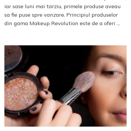
bun
iar sase luni mai tarziu, primele produse aveau
pro
sa fie puse spre vanzare. Principiul produselor
din
gam
din gama Makeup Revolution este de a oferi …