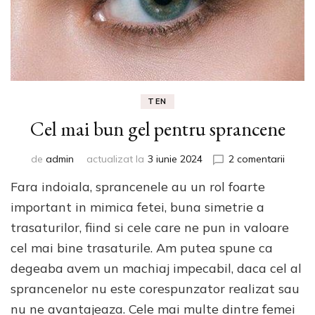
TEN
Cel mai bun gel pentru sprancene
la
de
admin
actualizat la
3 iunie 2024
2 comentarii
Cel
Fara indoiala, sprancenele au un rol foarte
mai
bun
important in mimica fetei, buna simetrie a
gel
trasaturilor, fiind si cele care ne pun in valoare
pentru
cel mai bine trasaturile. Am putea spune ca
spran
degeaba avem un machiaj impecabil, daca cel al
sprancenelor nu este corespunzator realizat sau
nu ne avantajeaza. Cele mai multe dintre femei