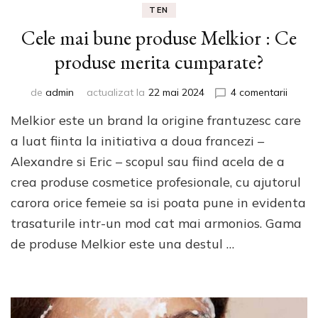
TEN
Cele mai bune produse Melkior : Ce
produse merita cumparate?
la
de
admin
actualizat la
22 mai 2024
4 comentarii
Cele
Melkior este un brand la origine frantuzesc care
mai
bune
a luat fiinta la initiativa a doua francezi –
produ
Alexandre si Eric – scopul sau fiind acela de a
Melkio
crea produse cosmetice profesionale, cu ajutorul
:
Ce
carora orice femeie sa isi poata pune in evidenta
produ
trasaturile intr-un mod cat mai armonios. Gama
merita
cumpa
de produse Melkior este una destul …