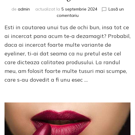
de
admin
actualizat la
5 septembrie 2024
Lasă un
la
comentariu
Cel
Esti in cautarea unui tus de ochi bun, insa tot ce
mai
bun
ai incercat pana acum te-a dezamagit? Probabil,
tus
daca ai incercat foarte multe variante de
de
eyeliner, ti-ai dat seama ca nu pretul este cel
ochi
pentru
care dicteaza calitatea produsului. La randul
orice
meu, am folosit foarte multe tusuri mai scumpe,
buget
care s-au dovedit a fi unu esec …