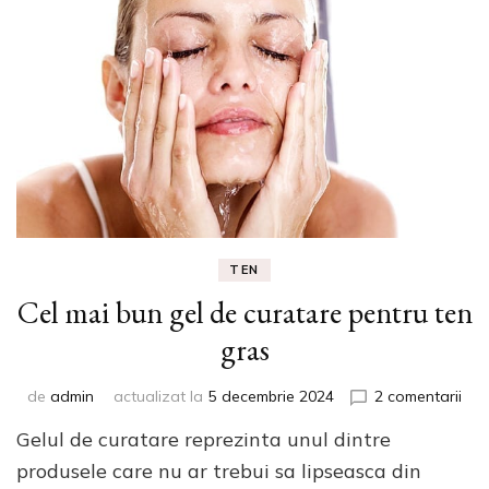
TEN
Cel mai bun gel de curatare pentru ten
gras
la
de
admin
actualizat la
5 decembrie 2024
2 comentarii
Cel
Gelul de curatare reprezinta unul dintre
mai
bun
produsele care nu ar trebui sa lipseasca din
gel