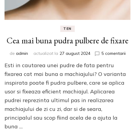
TEN
Cea mai buna pudra pulbere de fixare
la
de
admin
actualizat la
27 august 2024
5 comentarii
Cea
Esti in cautarea unei pudre de fata pentru
mai
bun
fixarea cat mai buna a machiajului? O varianta
pudr
inspirata poate fi pudra pulbere, care se aplica
pulb
usor si fixeaza eficient machiajul. Aplicarea
de
fixar
pudrei reprezinta ultimul pas in realizarea
machiajului de zi cu zi, dar si de seara,
principalul sau scop fiind acela de a ajuta la
buna …