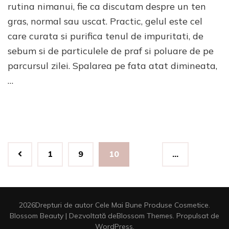
rutina nimanui, fie ca discutam despre un ten
de
gras, normal sau uscat. Practic, gelul este cel
cur
pen
care curata si purifica tenul de impuritati, de
ten
sebum si de particulele de praf si poluare de pe
gra
parcursul zilei. Spalarea pe fata atat dimineata,
…
Paginație
Pagină
Pagină
Pagină
1
9
10
…
articole
2026Drepturi de autor
Cele Mai Bune Produse Cosmetice
.
Blossom Beauty | Dezvoltată de
Blossom Themes
. Propulsat de
WordPress
.