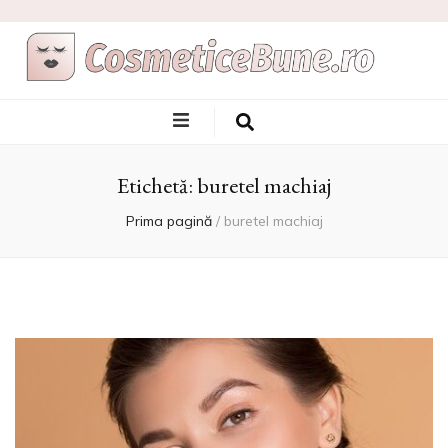
Cele Mai Bune
Afla care sunt si de unde sa le achizitionezi
Produse
Etichetă:
buretel machiaj
Cosmetice
Prima pagină
/
buretel machiaj