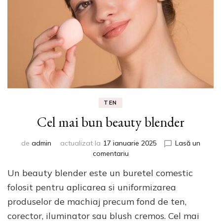
TEN
Cel mai bun beauty blender
de
admin
actualizat la
17 ianuarie 2025
Lasă un
la
comentariu
Cel
Un beauty blender este un buretel comestic
mai
bun
folosit pentru aplicarea si uniformizarea
beauty
produselor de machiaj precum fond de ten,
blender
corector, iluminator sau blush cremos. Cel mai