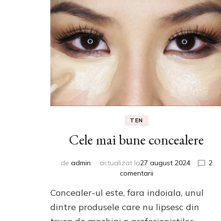
TEN
Cele mai bune concealere
de
admin
actualizat la
27 august 2024
2
la
comentarii
Cele
Concealer-ul este, fara indoiala, unul
mai
bune
dintre produsele care nu lipsesc din
concealere