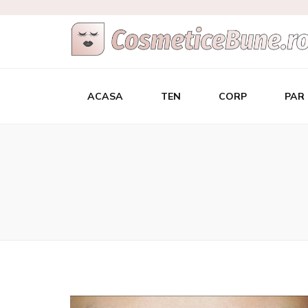
Cele Mai Bu
Afla care sunt si de unde sa le achizitionezi
ACASA
TEN
CORP
PAR