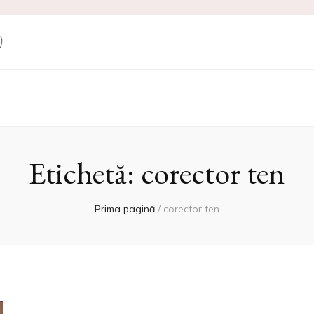
ne Produse Cosm
Etichetă:
corector ten
Prima pagină
/
corector ten