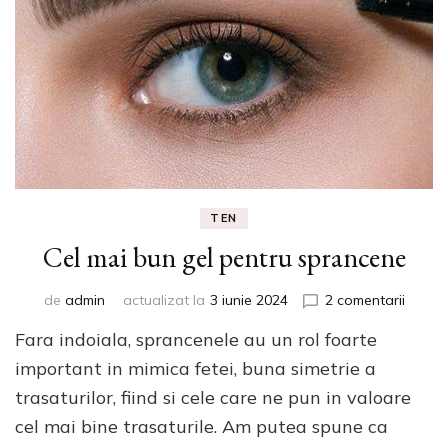
TEN
Cel mai bun gel pentru sprancene
la
de
admin
actualizat la
3 iunie 2024
2 comentarii
Cel
Fara indoiala, sprancenele au un rol foarte
mai
bun
important in mimica fetei, buna simetrie a
gel
trasaturilor, fiind si cele care ne pun in valoare
pentru
cel mai bine trasaturile. Am putea spune ca
spran