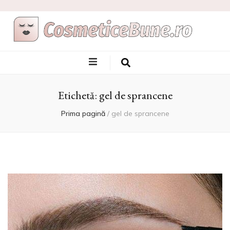
Cele Mai Bune
Afla care sunt si de unde sa le achizitionezi
Produse
Etichetă:
gel de sprancene
Cosmetice
Prima pagină
/
gel de sprancene