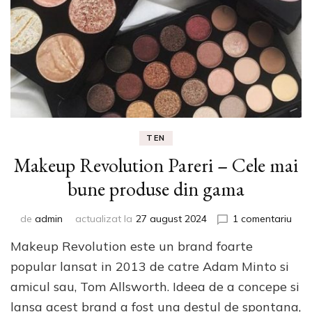
TEN
Makeup Revolution Pareri – Cele mai
bune produse din gama
la
de
admin
actualizat la
27 august 2024
1 comentariu
Mak
Makeup Revolution este un brand foarte
Revo
Pare
popular lansat in 2013 de catre Adam Minto si
–
amicul sau, Tom Allsworth. Ideea de a concepe si
Cele
lansa acest brand a fost una destul de spontana,
mai