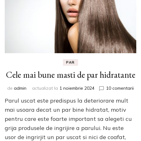
PAR
Cele mai bune masti de par hidratante
la
de
admin
actualizat la
1 noiembrie 2024
10 comentarii
Cel
Parul uscat este predispus la deteriorare mult
mai
bun
mai usoara decat un par bine hidratat, motiv
mas
pentru care este foarte important sa alegeti cu
de
grija produsele de ingrijire a parului. Nu este
par
hid
usor de ingrirjit un par uscat si nici de coafat,