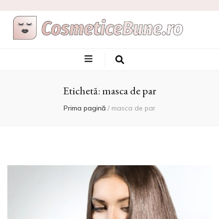
Cele Mai Bune
Afla care sunt si de unde sa le achizitionezi
Produse
Etichetă:
masca de par
Cosmetice
Prima pagină
/
masca de par