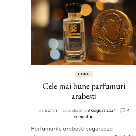
CORP
Cele mai bune parfumuri
arabesti
de
admin
actualizat la
9 august 2024
4
la
comentarii
Cele
Parfumurile arabesti sugereaza
mai
bune