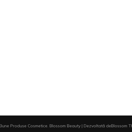
 Bune Produse Cosmetice
.
Blossom Beauty | Dezvoltată de
Blossom T