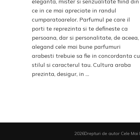
eleganta, mister si senzualitate fiind din
parfumuri
ce in ce mai apreciate in randul
arabesti
cumparatoarelor. Parfumul pe care il
porti te reprezinta si te defineste ca
persoana, dar si personalitate, de aceea,
alegand cele mai bune parfumuri
arabesti trebuie sa fie in concordanta cu
stilul si caracterul tau. Cultura araba
prezinta, desigur, in …
2026Drepturi de autor
Cele Mai