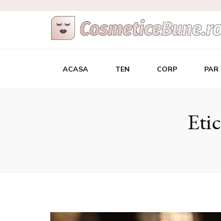
Cele Mai Bu
Afla care sunt si de unde sa le achizitionezi
ACASA
TEN
CORP
PAR
Eti