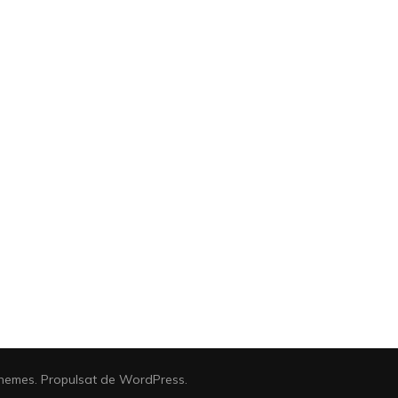
hemes
. Propulsat de
WordPress
.