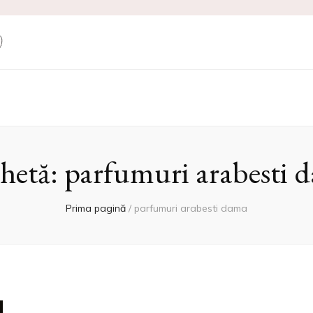
ne Produse Cosm
chetă:
parfumuri arabesti 
Prima pagină
/
parfumuri arabesti dama