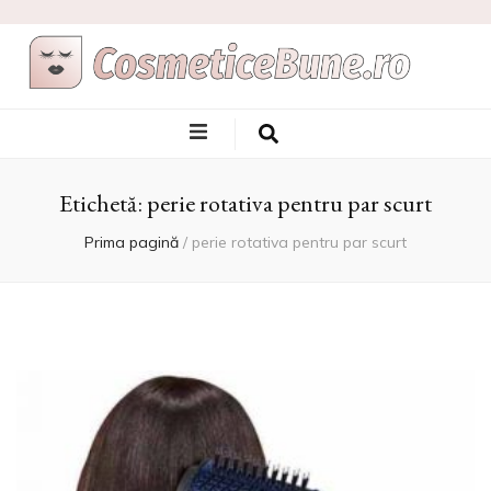
Cele Mai Bune
Afla care sunt si de unde sa le achizitionezi
Produse
Etichetă:
perie rotativa pentru par scurt
Cosmetice
Prima pagină
/
perie rotativa pentru par scurt