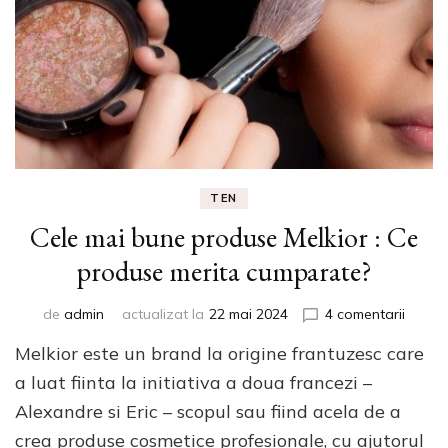
TEN
Cele mai bune produse Melkior : Ce
produse merita cumparate?
la
de
admin
actualizat la
22 mai 2024
4 comentarii
Cele
Melkior este un brand la origine frantuzesc care
mai
bune
a luat fiinta la initiativa a doua francezi –
produ
Alexandre si Eric – scopul sau fiind acela de a
Melkio
crea produse cosmetice profesionale, cu ajutorul
: