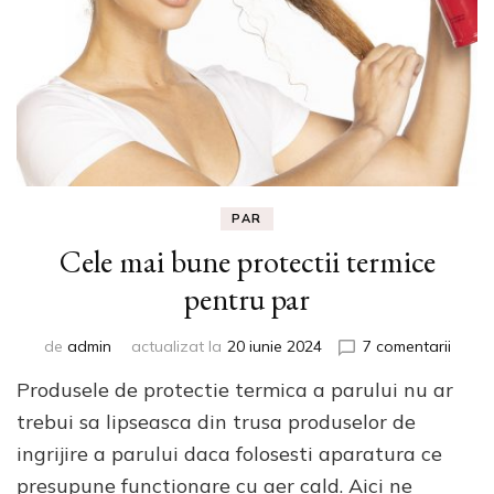
PAR
Cele mai bune protectii termice
pentru par
la
de
admin
actualizat la
20 iunie 2024
7 comentarii
Cele
Produsele de protectie termica a parului nu ar
mai
bune
trebui sa lipseasca din trusa produselor de
protec
ingrijire a parului daca folosesti aparatura ce
termic
presupune functionare cu aer cald. Aici ne
pentr