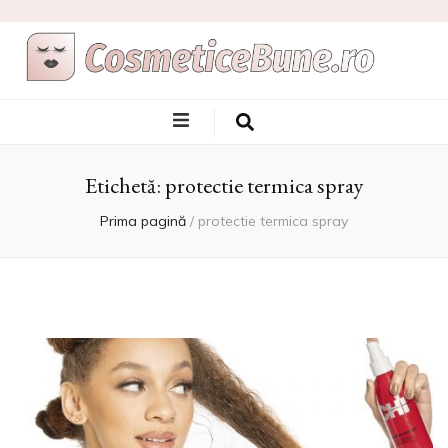
Cele Mai Bune
Afla care sunt si de unde sa le achizitionezi
Produse
Etichetă:
protectie termica spray
Cosmetice
Prima pagină
/
protectie termica spray