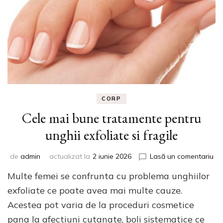
CORP
Cele mai bune tratamente pentru
unghii exfoliate si fragile
la
de
admin
actualizat la
2 iunie 2026
Lasă un comentariu
Ce
Multe femei se confrunta cu problema unghiilor
ma
bu
exfoliate ce poate avea mai multe cauze.
tr
Acestea pot varia de la proceduri cosmetice
pe
pana la afectiuni cutanate, boli sistematice ce
ung