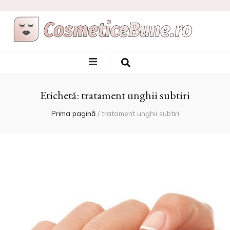
Cele Mai Bune
Afla care sunt si de unde sa le achizitionezi
Produse
Etichetă:
tratament unghii subtiri
Cosmetice
Prima pagină
/
tratament unghii subtiri