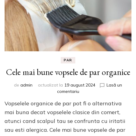
PAR
Cele mai bune vopsele de par organice
de
admin
actualizat la
19 august 2024
Lasă un
la
comentariu
Cele
Vopselele organice de par pot fi o alternativa
mai
bune
mai buna decat vopselele clasice din comert,
vopsele
atunci cand scalpul tau se confrunta cu iritatii
de
sau esti alergica. Cele mai bune vopsele de par
par
organice