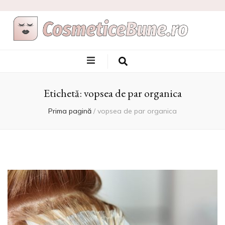
Cele Mai Bune
Afla care sunt si de unde sa le achizitionezi
Produse
Etichetă:
vopsea de par organica
Cosmetice
Prima pagină
/
vopsea de par organica