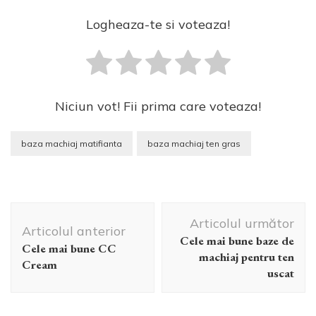
Logheaza-te si voteaza!
Niciun vot! Fii prima care voteaza!
baza machiaj matifianta
baza machiaj ten gras
Navigare
Articolul următor
în
Articolul anterior
Cele mai bune baze de
articole
Cele mai bune CC
machiaj pentru ten
Cream
uscat