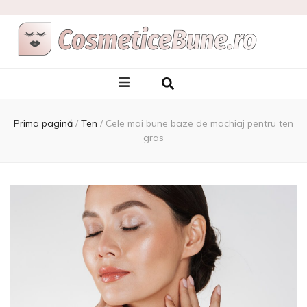
Cele Mai Bune
Afla care sunt si de unde sa le achizitionezi
Produse
Prima pagină
/
Ten
/
Cele mai bune baze de machiaj pentru ten
gras
Cosmetice