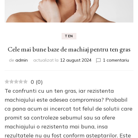
TEN
Cele mai bune baze de machiaj pentru ten gras
la
de
admin
actualizat la
12 august 2024
1 comentariu
Cele
mai
bun
0
(
0
)
baz
Te confrunti cu un ten gras, iar rezistenta
de
mach
machiajului este adesea compromisa? Probabil
pent
ca pana acum ai incercat tot felul de solutii care
ten
promit sa controleze sebumul sau sa ofere
gras
machiajului o rezistenta mai buna, insa
rezultatele nu au fost conform asteptarilor. Este