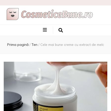
Cele Mai Bune
Afla care sunt si de unde sa le achizitionezi
Produse
Prima pagină
/
Ten
/
Cele mai bune creme cu extract de melc
Cosmetice