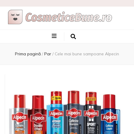
Cele Mai Bune
Afla care sunt si de unde sa le achizitionezi
Produse
Prima pagină
/
Par
/
Cele mai bune sampoane Alpecin
Cosmetice