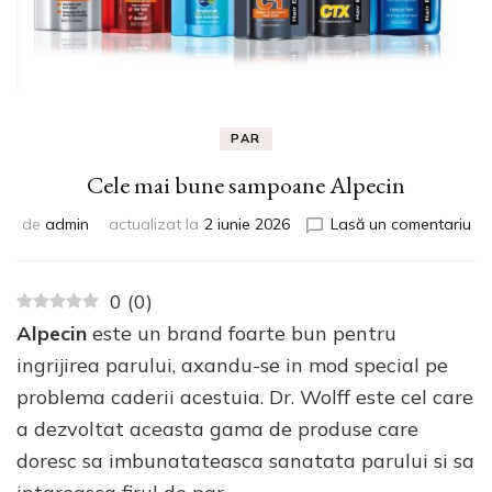
PAR
Cele mai bune sampoane Alpecin
la
de
admin
actualizat la
2 iunie 2026
Lasă un comentariu
Ce
ma
bu
0
(
0
)
sa
Alpecin
este un brand foarte bun pentru
Alp
ingrijirea parului, axandu-se in mod special pe
problema caderii acestuia. Dr. Wolff este cel care
a dezvoltat aceasta gama de produse care
doresc sa imbunatateasca sanatata parului si sa