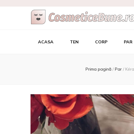
Cele Mai Bu
Afla care sunt si de unde sa le achizitionezi
ACASA
TEN
CORP
PAR
Prima pagină
/
Par
/
Kéra