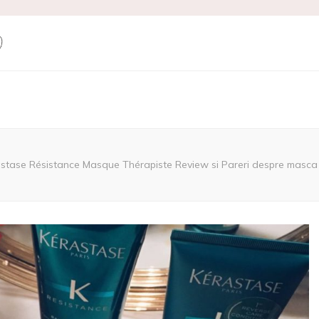
ne Produse Cosm
stase Résistance Masque Thérapiste Review si Pareri despre masca 