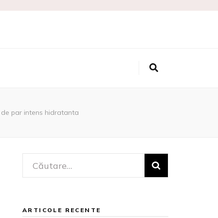
etice
de par intens hidratanta
Caută
după:
ARTICOLE RECENTE