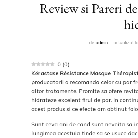
Review si Pareri d
hi
de
admin
actualizat l
0
(
0
)
Kérastase Résistance Masque Thérapis
producatorii o recomanda celor cu par fra
altor tratamente. Promite sa ofere revit
hidrateze excelent firul de par. In conti
acest produs si ce efecte am obtinut folo
Sunt ceva ani de cand sunt nevoita sa imi
lungimea acestuia tinde sa se usuce dac