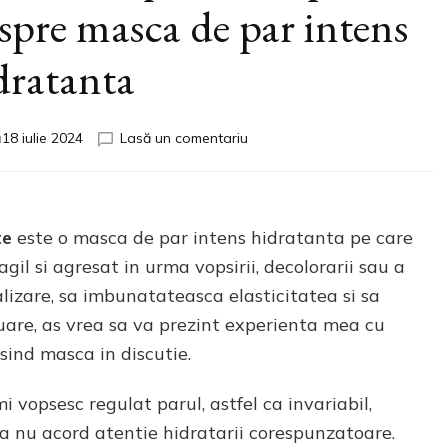
espre masca de par intens
dratanta
la
a
18 iulie 2024
Lasă un comentariu
Kérastase
Résistance
Masque
Thérapiste
te
este o masca de par intens hidratanta pe care
Review
si
gil si agresat in urma vopsirii, decolorarii sau a
Pareri
alizare, sa imbunatateasca elasticitatea si sa
despre
nuare, as vrea sa va prezint experienta mea cu
masca
de
sind masca in discutie.
par
intens
 vopsesc regulat parul, astfel ca invariabil,
hidratanta
a nu acord atentie hidratarii corespunzatoare.