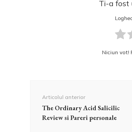
Ti-a fost 
Loghea
Niciun vot! 
Navigare
în
Articolul anterior
articole
The Ordinary Acid Salicilic
Review si Pareri personale