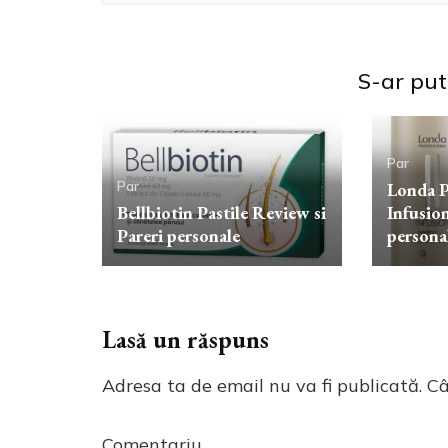
S-ar pute
Par
Par
Londa P
Bellbiotin Pastile Review si
Infusio
Pareri personale
persona
Lasă un răspuns
Adresa ta de email nu va fi publicată.
Câ
Comentariu