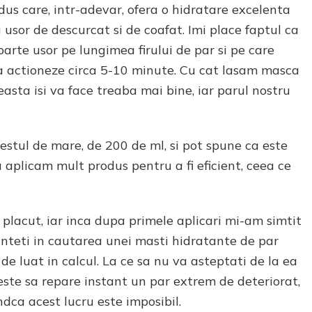
us care, intr-adevar, ofera o hidratare excelenta
i usor de descurcat si de coafat. Imi place faptul ca
arte usor pe lungimea firului de par si pe care
a actioneze circa 5-10 minute. Cu cat lasam masca
easta isi va face treaba mai bine, iar parul nostru
estul de mare, de 200 de ml, si pot spune ca este
a aplicam mult produs pentru a fi eficient, ceea ce
 placut, iar inca dupa primele aplicari mi-am simtit
sunteti in cautarea unei masti hidratante de par
de luat in calcul. La ce sa nu va asteptati de la ea
 este sa repare instant un par extrem de deteriorat,
ndca acest lucru este imposibil.