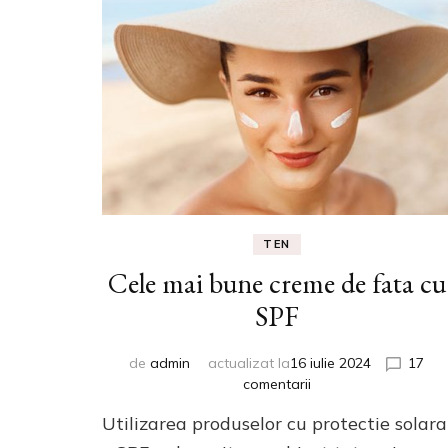
TEN
Cele mai bune creme de fata cu
SPF
de
admin
actualizat la
16 iulie 2024
17
la
comentarii
Cele
Utilizarea produselor cu protectie solara
mai
bune