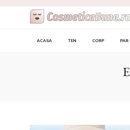
Cele Mai Bu
Afla care sunt si de unde sa le achizitionezi
ACASA
TEN
CORP
PAR
E