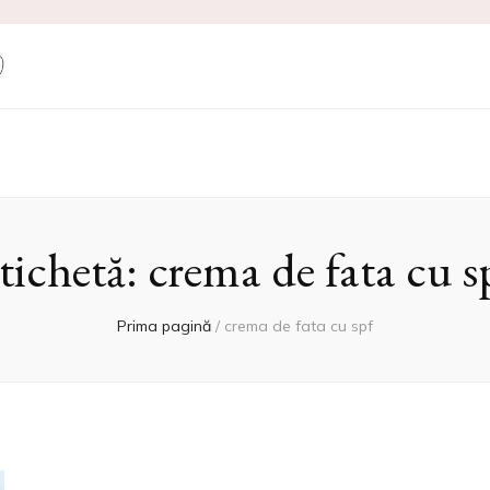
ne Produse Cosm
tichetă:
crema de fata cu s
Prima pagină
/
crema de fata cu spf