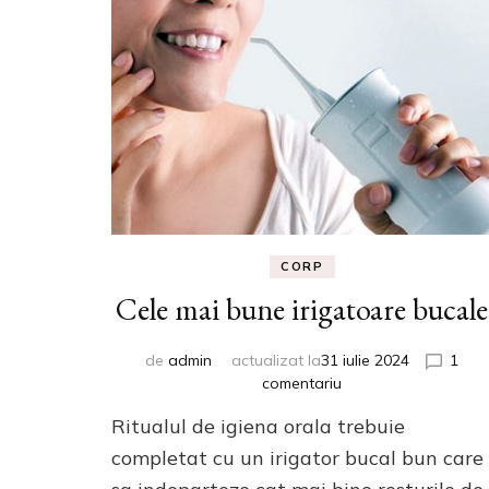
CORP
Cele mai bune irigatoare bucale
de
admin
actualizat la
31 iulie 2024
1
la
comentariu
Cele
Ritualul de igiena orala trebuie
mai
bune
completat cu un irigator bucal bun care
irigatoare