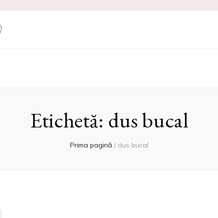
ne Produse Cosm
Etichetă:
dus bucal
Prima pagină
/
dus bucal