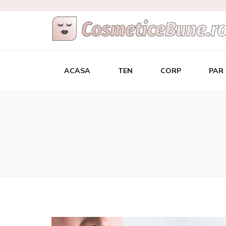
Cele Mai Bu
Afla care sunt si de unde sa le achizitionezi
ACASA
TEN
CORP
PAR