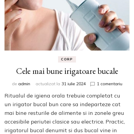
CORP
Cele mai bune irigatoare bucale
la
de
admin
actualizat la
31 iulie 2024
1 comentariu
Cele
Ritualul de igiena orala trebuie completat cu
mai
bune
un irigator bucal bun care sa indeparteze cat
irigat
mai bine resturile de alimente si in zonele greu
bucal
accesibile periutei clasice sau electrice. Practic,
irigatorul bucal denumit si dus bucal vine in