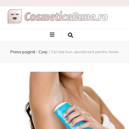
Cele Mai Bune
Afla care sunt si de unde sa le achizitionezi
Produse
Prima pagină
/
Corp
/
Cel mai bun deodorant pentru femei
Cosmetice