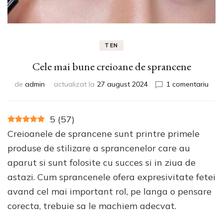
TEN
Cele mai bune creioane de sprancene
la
de
admin
actualizat la
27 august 2024
1 comentariu
Cele
mai
bun
5
(
57
)
crei
Creioanele de sprancene sunt printre primele
de
spr
produse de stilizare a sprancenelor care au
aparut si sunt folosite cu succes si in ziua de
astazi. Cum sprancenele ofera expresivitate fetei
avand cel mai important rol, pe langa o pensare
corecta, trebuie sa le machiem adecvat.