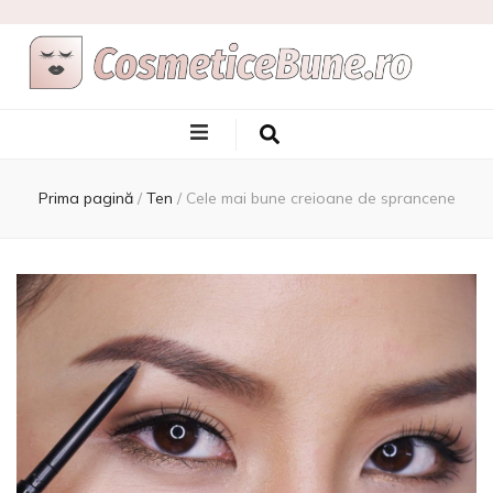
Cele Mai Bune
Afla care sunt si de unde sa le achizitionezi
Produse
Prima pagină
/
Ten
/
Cele mai bune creioane de sprancene
Cosmetice