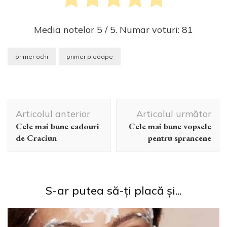
Media notelor
5
/ 5. Numar voturi:
81
primer ochi
primer pleoape
Navigare
Articolul anterior
Articolul următor
în
Cele mai bune cadouri
Cele mai bune vopsele
articole
de Craciun
pentru sprancene
S-ar putea să-ți placă și...