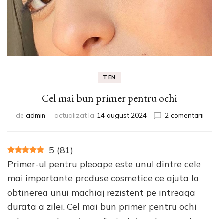
TEN
Cel mai bun primer pentru ochi
la
de
admin
actualizat la
14 august 2024
2 comentarii
Cel
mai
bun
5
(
81
)
prim
Primer-ul pentru pleoape este unul dintre cele
pent
ochi
mai importante produse cosmetice ce ajuta la
obtinerea unui machiaj rezistent pe intreaga
durata a zilei. Cel mai bun primer pentru ochi