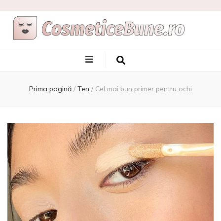
Cele Mai Bune
Afla care sunt si de unde sa le achizitionezi
Produse
Prima pagină
/
Ten
/
Cel mai bun primer pentru ochi
Cosmetice