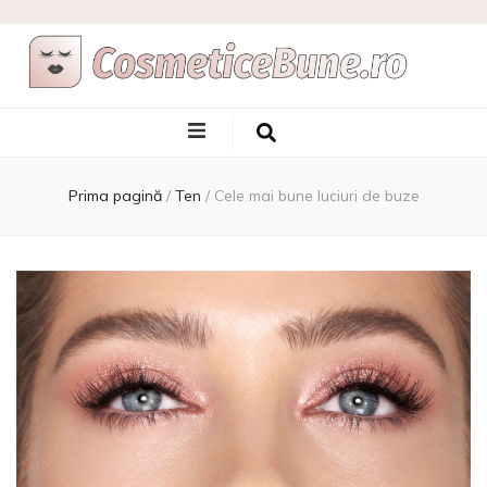
Cele Mai Bune
Afla care sunt si de unde sa le achizitionezi
Produse
Prima pagină
/
Ten
/
Cele mai bune luciuri de buze
Cosmetice