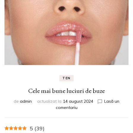
TEN
Cele mai bune luciuri de buze
de
admin
actualizat la
14 august 2024
Lasă un
la
comentariu
Cele
mai
bune
5
(
39
)
luciuri