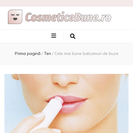
Cele Mai Bune
Afla care sunt si de unde sa le achizitionezi
Produse
Prima pagină
/
Ten
/
Cele mai bune balsamuri de buze
Cosmetice