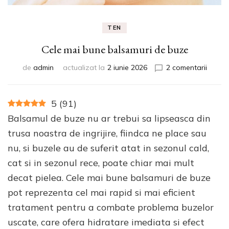
TEN
Cele mai bune balsamuri de buze
la
de
admin
actualizat la
2 iunie 2026
2 comentarii
Cele
mai
bune
5
(
91
)
balsam
Balsamul de buze nu ar trebui sa lipseasca din
de
buze
trusa noastra de ingrijire, fiindca ne place sau
nu, si buzele au de suferit atat in sezonul cald,
cat si in sezonul rece, poate chiar mai mult
decat pielea. Cele mai bune balsamuri de buze
pot reprezenta cel mai rapid si mai eficient
tratament pentru a combate problema buzelor
uscate, care ofera hidratare imediata si efect