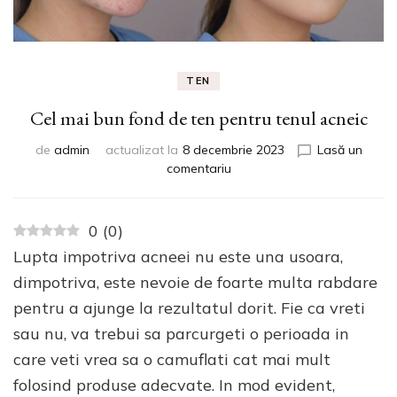
TEN
Cel mai bun fond de ten pentru tenul acneic
de
admin
actualizat la
8 decembrie 2023
Lasă un
la
comentariu
Cel
mai
bun
0
(
0
)
fond
Lupta impotriva acneei nu este una usoara,
de
ten
dimpotriva, este nevoie de foarte multa rabdare
pentru
pentru a ajunge la rezultatul dorit. Fie ca vreti
tenul
sau nu, va trebui sa parcurgeti o perioada in
acneic
care veti vrea sa o camuflati cat mai mult
folosind produse adecvate. In mod evident,