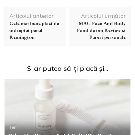
Navigare
Articolul anterior
Articolul următor
în
Cele mai bune placi de
MAC Face And Body
articole
indreptat parul
Fond de ten Review si
Remington
Pareri personale
S-ar putea să-ți placă și...
Ten