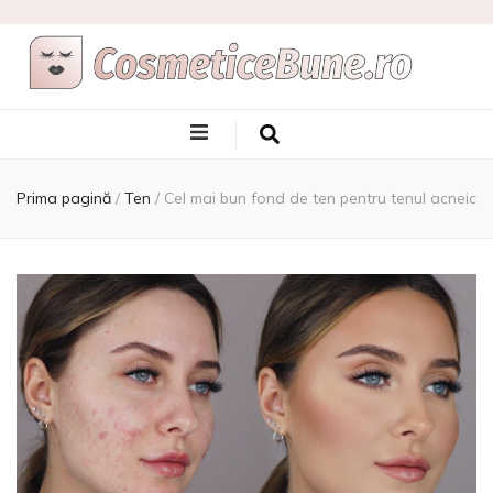
Cele Mai Bune
Afla care sunt si de unde sa le achizitionezi
Produse
Prima pagină
/
Ten
/
Cel mai bun fond de ten pentru tenul acneic
Cosmetice